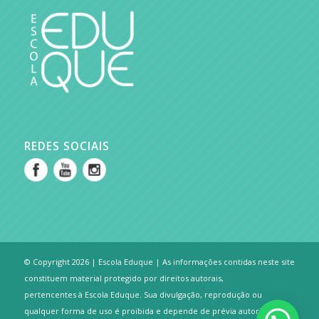
REDES SOCIAIS
© Copyright 2026 | Escola Eduque | As informações contidas neste site
constituem material protegido por direitos autorais,
pertencentes à Escola Eduque. Sua divulgação, reprodução ou
qualquer forma de uso é proibida e depende de prévia autorização