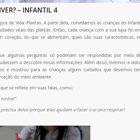
VER? – INFANTIL 4
s de Vida: Plantas. A partir dela, convidamos as crianças do Infanti
idades vitais das plantas. Então, cada criança com a sua lupa foi e
m coração, do que se alimentam, quais são suas características, s
 que algumas perguntas só poderiam ser respondidas por meio d
judassem a descobrir essas informações. Além disso, tivemos a visit
bo e mostrou para as crianças alguns cuidados que devemos ter
ervação do meio ambiente.
 que se reflete em suas falas, como
:
 ninho!”
precisa delas porque elas ajudam a fazer o ar pra respirar!