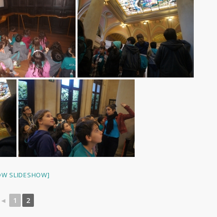
OW SLIDESHOW]
◄
1
2