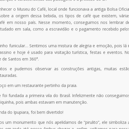
hecer o Museu do Café, local onde funcionava a antiga Bolsa Oficia
sobre a origem dessa bebida, os tipos de café que existem, vária
 café em nosso país. Nesse momento, conseguimos nos lembrar d
 estudado em sala, como a escravidão e o pagamento recebido pelo
nho funicular… Sentimos uma mistura de alegria e emoção, pois lá 
ssino e hoje é usado para visitação turística, festas e eventos. N
e de Santos em 360°.
ntos e pudemos observar as construções antigas, muitas estã
tauradas.
moço em um restaurante pertinho da praia.
e foi fundada a primeira vila do Brasil. Infelizmente não conseguimo
biquinha, pois ambas estavam em manutenção.
a do Ipupiara, foi bem divertido!
mos um monumento que nós apelidamos de “pirulito”, ele simboliza 
mos em roda até nosso ônibus chegar e, enfim, voltamos para noss