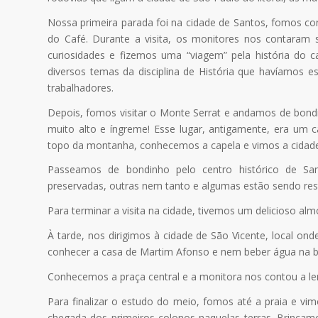
Nossa primeira parada foi na cidade de Santos, fomos con
do Café. Durante a visita, os monitores nos contaram 
curiosidades e fizemos uma “viagem” pela história do
diversos temas da disciplina de História que havíamos
trabalhadores.
Depois, fomos visitar o Monte Serrat e andamos de bondi
muito alto e íngreme! Esse lugar, antigamente, era um ca
topo da montanha, conhecemos a capela e vimos a cidad
Passeamos de bondinho pelo centro histórico de Sa
preservadas, outras nem tanto e algumas estão sendo res
Para terminar a visita na cidade, tivemos um delicioso al
À tarde, nos dirigimos à cidade de São Vicente, local ond
conhecer a casa de Martim Afonso e nem beber água na 
Conhecemos a praça central e a monitora nos contou a lend
Para finalizar o estudo do meio, fomos até a praia e vi
chegada dos primeiros colonos naquelas terras. Brinca