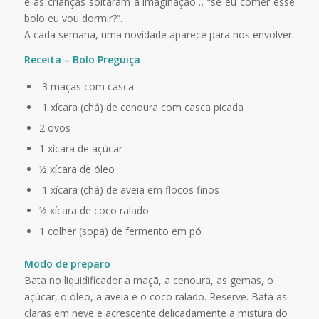
e as crianças soltaram a imaginação… “se eu comer esse
bolo eu vou dormir?”.
A cada semana, uma novidade aparece para nos envolver.
Receita – Bolo Preguiça
3 maças com casca
1 xícara (chá) de cenoura com casca picada
2 ovos
1 xícara de açúcar
½ xícara de óleo
1 xícara (chá) de aveia em flocos finos
½ xícara de coco ralado
1 colher (sopa) de fermento em pó
Modo de preparo
Bata no liquidificador a maçã, a cenoura, as gemas, o
açúcar, o óleo, a aveia e o coco ralado. Reserve. Bata as
claras em neve e acrescente delicadamente a mistura do