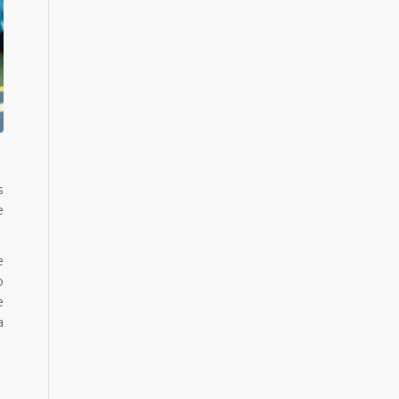
s
e
e
o
e
a