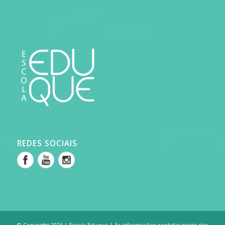
REDES SOCIAIS
© Copyright 2026 | Escola Eduque | As informações contidas neste site