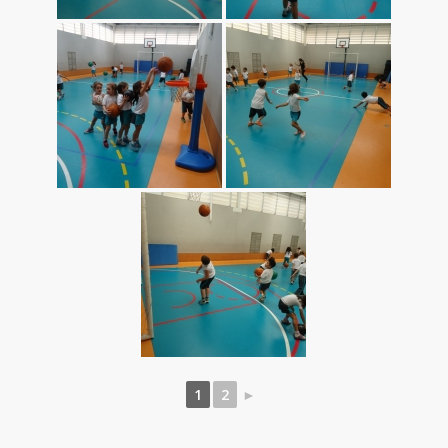
1
2
►