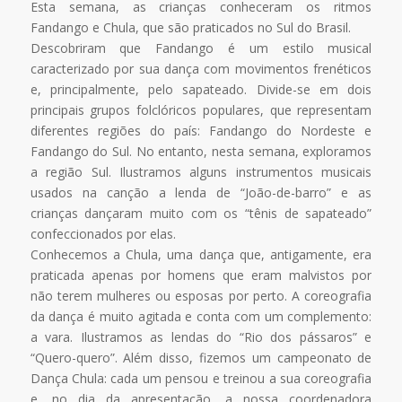
Esta semana, as crianças conheceram os ritmos
Fandango e Chula, que são praticados no Sul do Brasil.
Descobriram que Fandango é um estilo musical
caracterizado por sua dança com movimentos frenéticos
e, principalmente, pelo sapateado. Divide-se em dois
principais grupos folclóricos populares, que representam
diferentes regiões do país: Fandango do Nordeste e
Fandango do Sul. No entanto, nesta semana, exploramos
a região Sul. Ilustramos alguns instrumentos musicais
usados na canção a lenda de “João-de-barro” e as
crianças dançaram muito com os “tênis de sapateado”
confeccionados por elas.
Conhecemos a Chula, uma dança que, antigamente, era
praticada apenas por homens que eram malvistos por
não terem mulheres ou esposas por perto. A coreografia
da dança é muito agitada e conta com um complemento:
a vara. Ilustramos as lendas do “Rio dos pássaros” e
“Quero-quero”. Além disso, fizemos um campeonato de
Dança Chula: cada um pensou e treinou a sua coreografia
e, no dia da apresentação, a nossa coordenadora