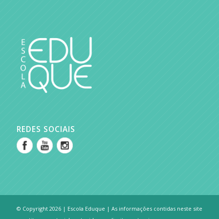
REDES SOCIAIS
© Copyright 2026 | Escola Eduque | As informações contidas neste site