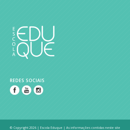
REDES SOCIAIS
© Copyright 2026 | Escola Eduque | As informações contidas neste site