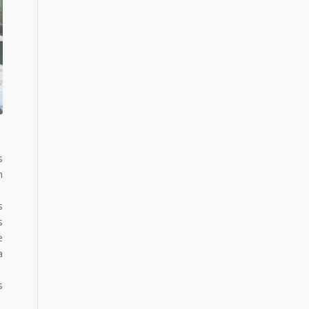
s
m
s
s
e
a
s