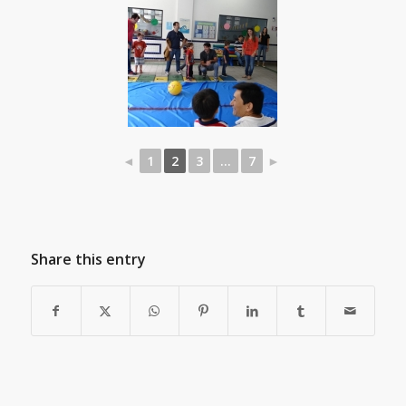
◄
1
2
3
...
7
►
Share this entry