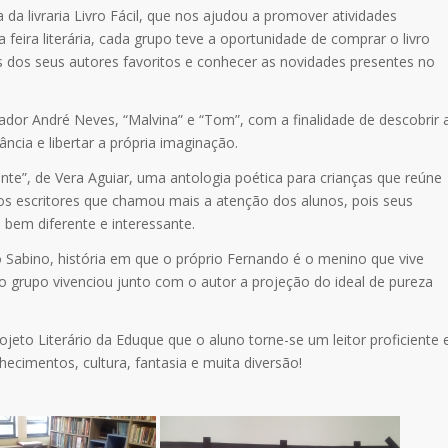
da livraria Livro Fácil, que nos ajudou a promover atividades
a feira literária, cada grupo teve a oportunidade de comprar o livro
ras dos seus autores favoritos e conhecer as novidades presentes no
trador André Neves, “Malvina” e “Tom”, com a finalidade de descobrir 
cia e libertar a própria imaginação.
ante”, de Vera Aguiar, uma antologia poética para crianças que reúne
dos escritores que chamou mais a atenção dos alunos, pois seus
 bem diferente e interessante.
Sabino, história em que o próprio Fernando é o menino que vive
 o grupo vivenciou junto com o autor a projeção do ideal de pureza
jeto Literário da Eduque que o aluno torne-se um leitor proficiente 
ecimentos, cultura, fantasia e muita diversão!