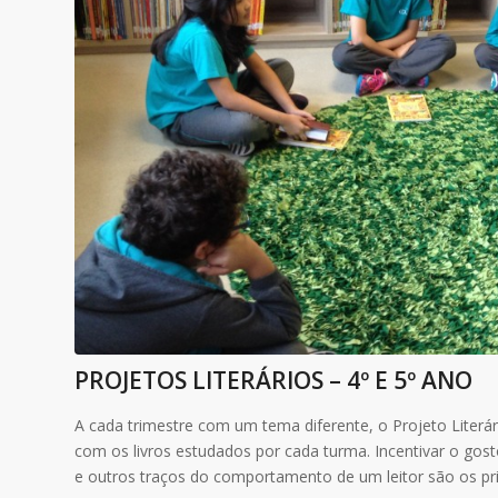
PROJETOS LITERÁRIOS – 4º E 5º ANO
A cada trimestre com um tema diferente, o Projeto Literá
com os livros estudados por cada turma. Incentivar o gosto
e outros traços do comportamento de um leitor são os prin