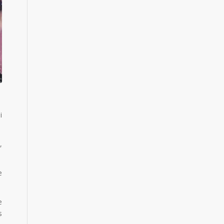
i
,
e
e
s