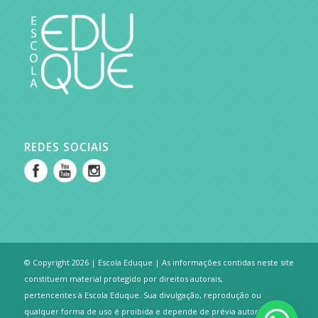
REDES SOCIAIS
© Copyright 2026 | Escola Eduque | As informações contidas neste site
constituem material protegido por direitos autorais,
pertencentes à Escola Eduque. Sua divulgação, reprodução ou
qualquer forma de uso é proibida e depende de prévia autorização