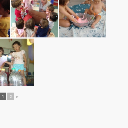
1
2
►