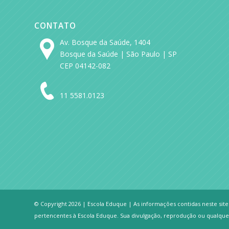
CONTATO
Av. Bosque da Saúde, 1404
Bosque da Saúde | São Paulo | SP
CEP 04142-082
11 5581.0123
© Copyright 2026 | Escola Eduque | As informações contidas neste site 
pertencentes à Escola Eduque. Sua divulgação, reprodução ou qualquer