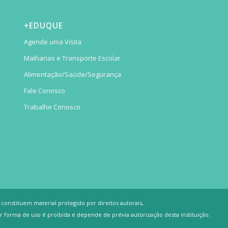
+EDUQUE
Agende uma Visita
Malharias e Transporte Escolar
Alimentação/Saúde/Segurança
Fale Conosco
Trabalhe Conosco
constituem material protegido por direitos autorais,
 forma de uso é proibida e depende de prévia autorização desta instituição.