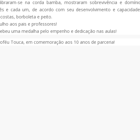
ilibraram-se na corda bamba, mostraram sobrevivência e domíni
lês e cada um, de acordo com seu desenvolvimento e capacidade
costas, borboleta e peito.
lho aos pais e professores!
recebeu uma medalha pelo empenho e dedicação nas aulas!
roféu Touca, em comemoração aos 10 anos de parceria!