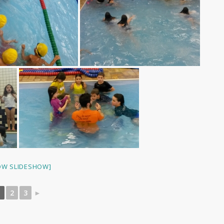
OW SLIDESHOW]
1
2
3
►