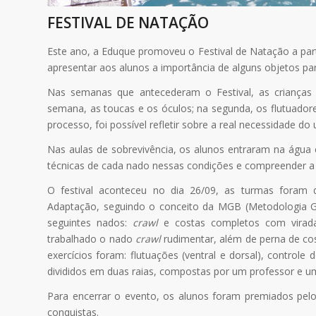
FESTIVAL DE NATAÇÃO
Este ano, a Eduque promoveu o Festival de Natação a par
apresentar aos alunos a importância de alguns objetos p
Nas semanas que antecederam o Festival, as crianças f
semana, as toucas e os óculos; na segunda, os flutuadore
processo, foi possível refletir sobre a real necessidade do
Nas aulas de sobrevivência, os alunos entraram na água 
técnicas de cada nado nessas condições e compreender a i
O festival aconteceu no dia 26/09, as turmas foram di
Adaptação, seguindo o conceito da MGB (Metodologia Gu
seguintes nados:
crawl
e costas completos com virada o
trabalhado o nado
crawl
rudimentar, além de perna de co
exercícios foram: flutuações (ventral e dorsal), controle
divididos em duas raias, compostas por um professor e u
Para encerrar o evento, os alunos foram premiados pe
conquistas.