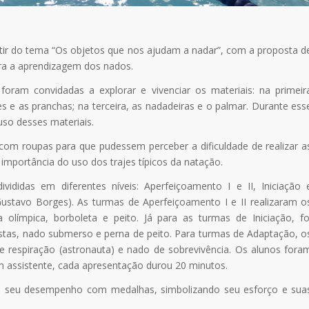
tir do tema “Os objetos que nos ajudam a nadar”, com a proposta d
ara a aprendizagem dos nados.
oram convidadas a explorar e vivenciar os materiais: na primeir
s e as pranchas; na terceira, as nadadeiras e o palmar. Durante ess
 uso desses materiais.
com roupas para que pudessem perceber a dificuldade de realizar a
mportância do uso dos trajes típicos da natação.
vididas em diferentes níveis: Aperfeiçoamento I e II, Iniciação 
stavo Borges). As turmas de Aperfeiçoamento I e II realizaram o
límpica, borboleta e peito. Já para as turmas de Iniciação, fo
stas, nado submerso e perna de peito. Para turmas de Adaptação, o
 de respiração (astronauta) e nado de sobrevivência. Os alunos fora
m assistente, cada apresentação durou 20 minutos.
lo seu desempenho com medalhas, simbolizando seu esforço e sua