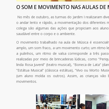
O SOM E MOVIMENTO NAS AULAS DE M
No mês de outubro, as turmas do Jardim I realizaram div
o andar lento e rápido, a movimentação dos diferentes 
colega são algumas das ações que propiciam aos aluno
saudável entre o corpo e o ambiente.
O movimento trabalhado na aula de Música é essencia
amplo, um som fraco, a um movimento curto; um ritmo l
a pulinhos, um ritmo de valsa corresponde a três pass
realizadas por meio de brincadeiras lúdicas, como “Peri
linda Rosa Juvenil” (teatro musical), “Boneca de Lata” (
“Estátua Musical” (clássica estátua), “Vivo ou Morto Mus
(um aluno molda os outros). Assim, as crianças vão
movimentos.