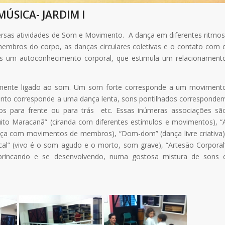
ÚSICA- JARDIM I
ersas atividades de Som e Movimento. A dança em diferentes ritmos
membros do corpo, as danças circulares coletivas e o contato com 
s um autoconhecimento corporal, que estimula um relacionament
lmente ligado ao som. Um som forte corresponde a um moviment
ento corresponde a uma dança lenta, sons pontilhados corresponde
os para frente ou para trás etc. Essas inúmeras associações sã
quito Maracanã” (ciranda com diferentes estímulos e movimentos), “
dança com movimentos de membros), “Dom-dom” (dança livre criativa)
ical” (vivo é o som agudo e o morto, som grave), “Artesão Corporal
 brincando e se desenvolvendo, numa gostosa mistura de sons 