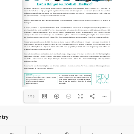
1/16
ntry