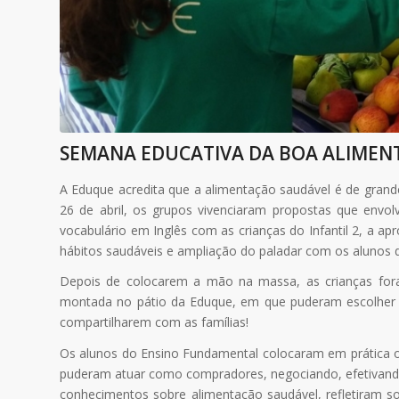
SEMANA EDUCATIVA DA BOA ALIMEN
A Eduque acredita que a alimentação saudável é de grande
26 de abril, os grupos vivenciaram propostas que envo
vocabulário em Inglês com as crianças do Infantil 2, a ap
hábitos saudáveis e ampliação do paladar com os alunos de I
Depois de colocarem a mão na massa, as crianças fora
montada no pátio da Eduque, em que puderam escolher as 
compartilharem com as famílias!
Os alunos do Ensino Fundamental colocaram em prática o
puderam atuar como compradores, negociando, efetivand
conhecimentos sobre alimentação saudável, refletiram so