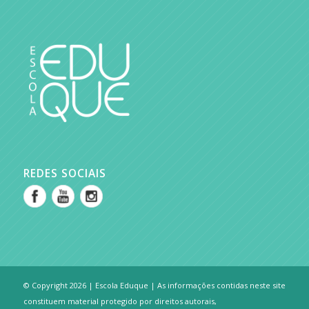
REDES SOCIAIS
© Copyright 2026 | Escola Eduque | As informações contidas neste site
constituem material protegido por direitos autorais,